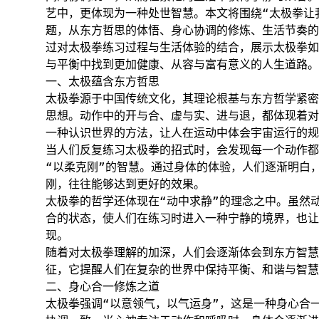
艺中，更体现为一种处世智慧。本文将围绕“太极拳让
题，从东方哲思的体悟、身心协调的修炼、生活节奏的
过对太极拳练习过程与生活体验的结合，展示太极拳如
与平衡中找到更加健康、从容与富有意义的人生道路。
一、太极蕴含东方哲思
太极拳源于中国传统文化，其理论根基与东方哲学紧密
思想。动作中的开与合、虚与实、进与退，都体现着对
一种认识世界的方法，让人在运动中体会宇宙运行的规
当人们反复练习太极拳的招式时，会发现每一个动作都
“以柔克刚”的智慧。通过身体的体验，人们逐渐明白
刚，往往能够达到更好的效果。
太极拳的哲学还体现在“动中求静”的理念之中。虽然
合的状态，使人们在练习时进入一种宁静的境界，也让
现。
随着对太极拳理解的加深，人们会逐渐体会到东方智慧
征，它提醒人们在复杂的世界中保持平衡、和谐与智慧
二、身心合一修炼之道
太极拳强调“以意领气，以气运身”，这是一种身心合