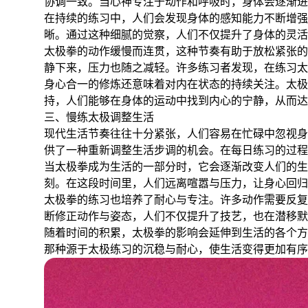
协调一致。当心神专注于动作和呼吸时，身体会逐渐进
在持续的练习中，人们会发现身体的感知能力不断增强
晰。通过这种细腻的觉察，人们不仅提升了身体的灵活
太极拳的动作缓慢而连贯，这种节奏有助于放松紧张的
静下来，压力也随之减轻。许多练习者发现，在练习
身心合一的修炼还意味着对内在状态的持续关注。太极
持，人们能够在身体的运动中找到内心的宁静，从而达
三、慢练太极调整生活
现代生活节奏往往十分紧张，人们容易在忙碌中忽视身
供了一种重新调整生活步调的机会。在每日练习的过程
当太极拳成为生活的一部分时，它会逐渐改变人们的生
刻。在这段时间里，人们远离喧嚣与压力，让身心回归
太极拳的练习也培养了耐心与专注。许多动作需要反复
断修正动作与姿态，人们不仅提升了技艺，也在潜移默
随着时间的积累，太极拳的影响会延伸到生活的各个方
那种源于太极练习的沉稳与耐心，使生活变得更加有序