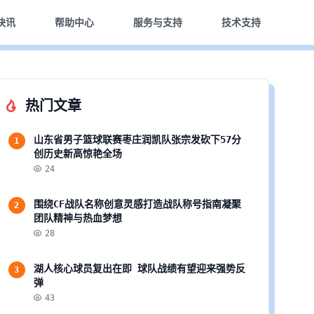
快讯
帮助中心
服务与支持
技术支持
热门文章
山东省男子篮球联赛枣庄润凯队张宗发砍下57分
1
创历史新高惊艳全场
24
围绕CF战队名称创意灵感打造战队称号指南凝聚
2
团队精神与热血梦想
28
湖人核心球员复出在即 球队战绩有望迎来强势反
3
弹
43