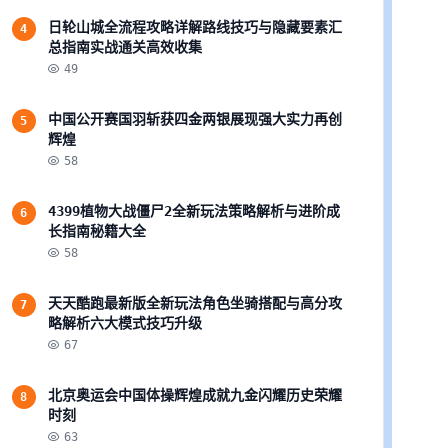
日轮山城全流程攻略详解路线技巧与隐藏要素汇
4
总指南实战通关高效收集
49
中国公开赛国羽斩获四金两银展现强大实力再创
5
辉煌
58
4399植物大战僵尸2全新玩法策略解析与进阶成
6
长指南秘籍大全
58
天天酷跑最新版全新玩法角色坐骑搭配与高分攻
7
略解析六大模式技巧升级
67
北京奥运会中国体操辉煌成就九金闪耀历史荣耀
8
时刻
63