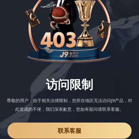
访问限制
尊敬的用户，由于相关法律限制，您所在地区无法访问J9产品，对
此造成的不便，我们深表歉意，您如有疑问请联系客服。
联系客服