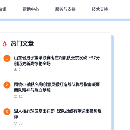
快讯
帮助中心
服务与支持
技术支持
热门文章
山东省男子篮球联赛枣庄润凯队张宗发砍下57分
1
创历史新高惊艳全场
2
围绕CF战队名称创意灵感打造战队称号指南凝聚
2
团队精神与热血梦想
12
湖人核心球员复出在即 球队战绩有望迎来强势反
3
弹
33