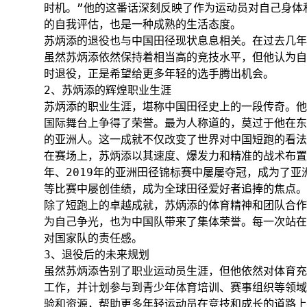
时机。”他的这番话深刻反映了作为运动员对自己身体
的自我评估，也是一种成熟的生活态度。
苏炳添的退役也与中国田径现状息息相关。在过去几年
虽然苏炳添依然保持着相当高的竞技水平，但他认为自
时退役，正是希望给更多年轻的选手腾出机会。
2、苏炳添的辉煌职业生涯
苏炳添的职业生涯，堪称中国田径史上的一段传奇。他
国际舞台上争得了荣誉。最为人称道的，莫过于他在东
的亚洲人。这一成就不仅改变了世界对中国短跑的看法
在赛场上，苏炳添以其速度、爆发力和精准的战术布置赢
年、2019年的亚洲田径锦标赛中屡屡夺冠，成为了亚
等比赛中屡创佳绩，成为全球田径爱好者追捧的焦点。
除了短跑上的卓越成就，苏炳添的体育精神和团队合作
为自己争光，也为中国队带来了集体荣誉。每一次站在
对国家队的责任感。
3、退役后的未来规划
虽然苏炳添告别了职业运动员生涯，但他依然对体育充
工作，并计划参与到青少年体育培训、赛事组织等领域
验和资源，帮助更多年轻运动员在竞技和成长的道路上