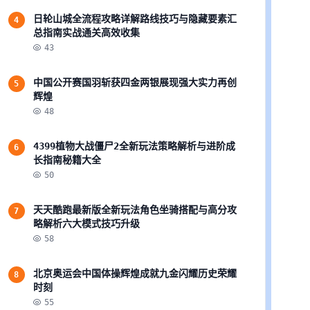
日轮山城全流程攻略详解路线技巧与隐藏要素汇
4
总指南实战通关高效收集
43
中国公开赛国羽斩获四金两银展现强大实力再创
5
辉煌
48
4399植物大战僵尸2全新玩法策略解析与进阶成
6
长指南秘籍大全
50
天天酷跑最新版全新玩法角色坐骑搭配与高分攻
7
略解析六大模式技巧升级
58
北京奥运会中国体操辉煌成就九金闪耀历史荣耀
8
时刻
55