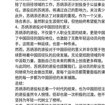
除了在田径领域的工作，苏炳添还计划投身于公益事业
任。退役后的苏炳添，将通过自己的影响力，关注青少
此外，苏炳添还表达了对家庭的重视。作为一个父亲，
场合表示，虽然职业生涯很忙碌，但他始终希望能为家
4、苏炳添退役对中国田径的意义
苏炳添的退役，不仅是个人职业生涯的结束，更是中国
了中国田径的国际地位，也激励了无数年轻运动员向他
手，这既是一种延续，也是一种传承。
然而，苏炳添的退役对于中国田径的意义并非仅限于他
续影响着中国田径队的后续发展。无论是短跑领域的年
中汲取力量，激励自己在未来的赛场上创造更多辉煌。
与此同时，苏炳添的退役也提醒我们，运动员的职业生
何继续为社会做出贡献，是每个运动员都需要面临的课
他的每一步都为中国田径的未来铺路。
总结：
苏炳添的退役标志着一个时代的结束，也为中国田径注
的退役虽然令人惋惜，但却也是一次积极的过渡。他不
坚持为年轻一代树立了榜样。